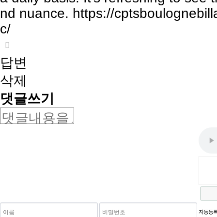
nd nuance.
https://cptsboulognebill
c/
답변
삭제
댓글쓰기
새로고침
자동등록