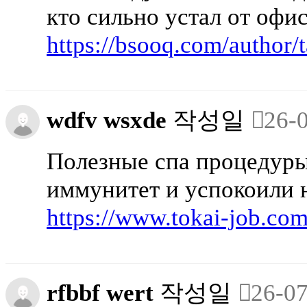
кто сильно устал от офи
https://bsooq.com/author
wdfv wsxde
작성일
26-
Полезные спа процедуры
иммунитет и успокоили 
https://www.tokai-job.co
rfbbf wert
작성일
26-07