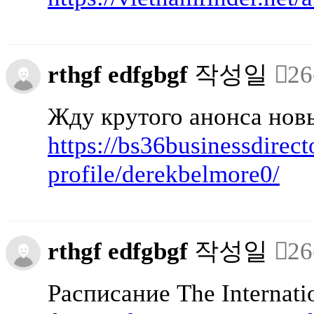
rthgf edfgbgf
작성일
26
Жду крутого анонса новы
https://bs36businessdirect
profile/derekbelmore0/
rthgf edfgbgf
작성일
26
Расписание The Internati