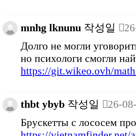
mnhg lknunu
작성일
26
Долго не могли уговорит
но психологи смогли най
https://git.wikeo.ovh/mat
thbt ybyb
작성일
26-08
Брускетты с лососем про
https://vietnamfinder.net