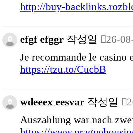
http://buy-backlinks.rozb
efgf efggr
작성일
26-08
Je recommande le casino e
https://tzu.to/CucbB
wdeeex eesvar
작성일
2
Auszahlung war nach zwei
https://www.praguehousin