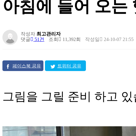
아침에 들어 오는 
작성자
최고관리자
댓글
51건
조회
11,392회
작성일
24-10-07 21:55
페이스북 공유
트위터 공유
그림을 그릴 준비 하고 