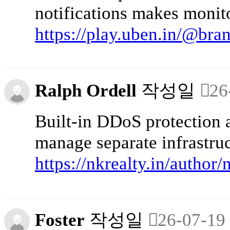
notifications makes monit
https://play.uben.in/@br
Ralph Ordell
작성일
26
Built-in DDoS protection 
manage separate infrastruc
https://nkrealty.in/autho
Foster
작성일
26-07-19