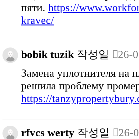
пяти.
https://www.workfo
kravec/
bobik tuzik
작성일
26-0
Замена уплотнителя на п
решила проблему промер
https://tanzypropertybury
rfvcs werty
작성일
26-0