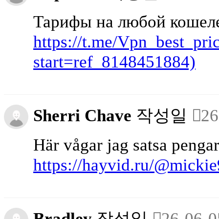
Тарифы на любой кошеле
https://t.me/Vpn_best_pr
start=ref_8148451884)
Sherri Chave
작성일
26
Här vågar jag satsa pengar
https://hayvid.ru/@mick
Bradley
작성일
26-06-0