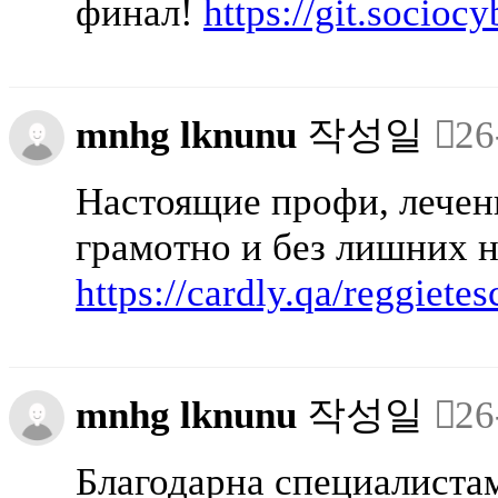
финал!
https://git.socioc
mnhg lknunu
작성일
26
Настоящие профи, лечен
грамотно и без лишних 
https://cardly.qa/reggiete
mnhg lknunu
작성일
26
Благодарна специалистам