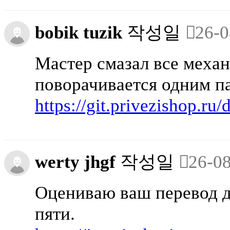
bobik tuzik
작성일
26-0
Мастер смазал все механ
поворачивается одним п
https://git.privezishop.r
werty jhgf
작성일
26-08
Оцениваю ваш перевод до
пяти.